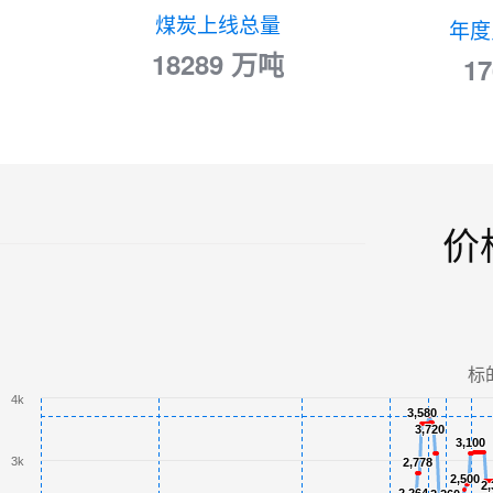
煤炭上线总量
年度
18289 万吨
1
价
标
4k
3,580
3,580
3,720
3,720
3,100
3,100
3k
2,778
2,778
2,500
2,500
2,
2,